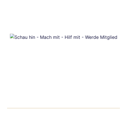
Der Verein Kolbermoorer helfen e.V. wurde 2001 gegründet
und ist eine Hilfsorganisation in Kolbermoor, die es sich zur
Aufgabe macht, Hilfe zu koordinieren und sichtbar zu
machen.
Wir sind ein gemeinnütziger Verein und unsere Mitglieder
arbeiten ehrenamtlich.
Spendenkonto: