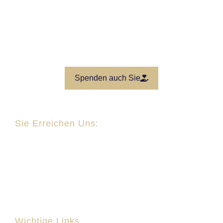
DE75 7115 0000 0000 2292 29
Sparkasse Rosenheim-Bad Aibling
Spenden auch Sie
Sie Erreichen Uns:
Sulzbergstr. 20 a
83059 Kolbermoor
info@kolbermoorer-helfen.de
Wichtige Links