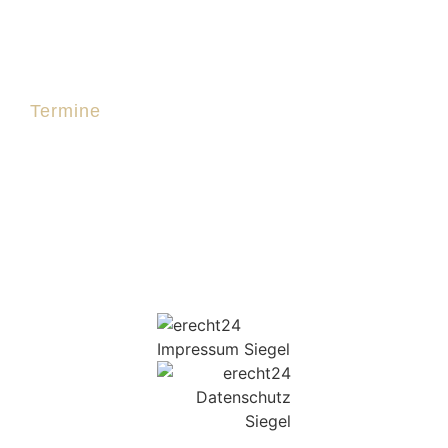
Satzung
Termine
Einladung Zu „25 Jahre Kolbermoorer Helfen E.V.“
Jahreshauptversammlung 2026
Austellung Johanna Scharmer-Mara
Ⓒ 2026 Kolbermoorer helfen e.V.