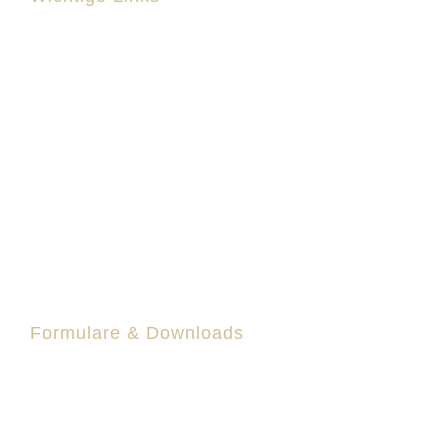
Home
Kontakt
Datenschutz
Impressum
Privatsphäre-Einstellungen Ändern
Einwilligungen Widerrufen
Formulare & Downloads
Mitgliedsantrag
Flyer