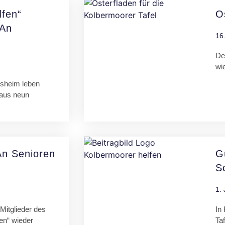
lfen“
O
An
16
De
wi
gsheim leben
 aus neun
n Senioren
G
S
1. 
Mitglieder des
In
en“ wieder
Ta