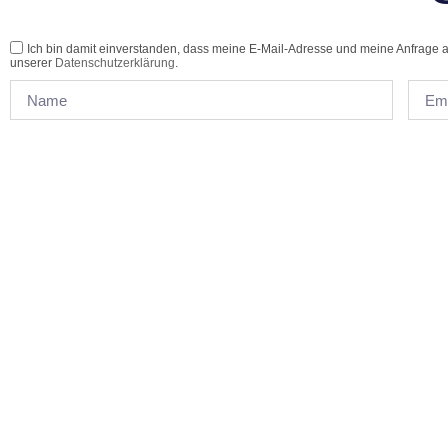
Ich bin damit einverstanden, dass meine E-Mail-Adresse und meine Anfrage a
unserer
Datenschutzerklärung
.
Der Verein Kolbermoorer helfen 
sich zur Au
Wir sind ein gem