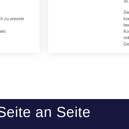
31
Di
ich zu unserer
ko
be
in:
Ko
mi
Ge
Seite an Seite