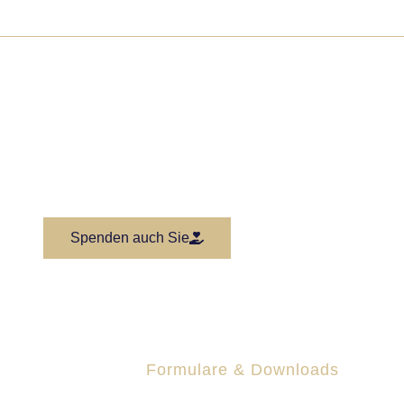
Spendenkonto:
DE75 7115 0000 0000 2292 29
arkasse Rosenheim-Bad Aibling
Spenden auch Sie
Formulare & Downloads