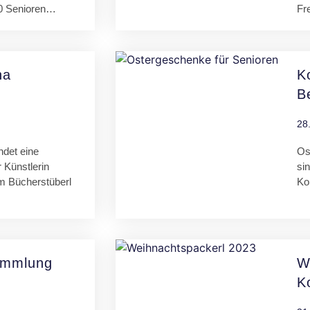
0 Senioren…
Fr
na
K
B
28
indet eine
Os
 Künstlerin
sin
 Bücherstüberl
Ko
ammlung
W
K