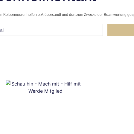
n Kolbermoorer helfen e.V. übersandt und dort zum Zwecke der Beantwortung gespei
e.V. wurde 2001 gegründet und ist eine Hilfsorganisation in Kolbermo
fgabe macht, Hilfe zu koordinieren und sichtbar zu machen.
einnütziger Verein und unsere Mitglieder arbeiten ehrenamtlich.