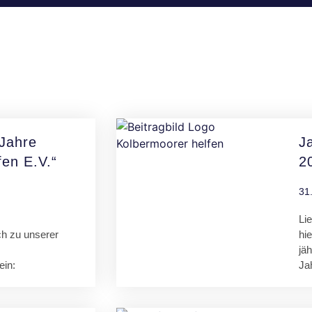
 Jahre
J
en E.V.“
2
31
Lie
ich zu unserer
hie
jäh
in:
Ja